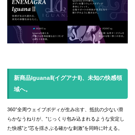
新商品IguanaⅡ(イグアナ
Ⅱ
)、未知の快感領
域へ。
360°全周ウェイブボディが生み出す、抵抗の少ない滑
らかなうねりが、“じっくり包み込まれるような安定し
た快感”と“芯を揺さぶる確かな刺激”を同時に叶える。